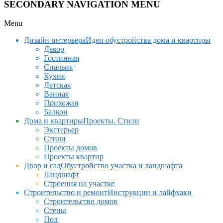
SECONDARY NAVIGATION MENU
Menu
Дизайн интерьера
Идеи обустройства дома и квартиры
Декор
Гостинная
Спальня
Кухня
Детская
Ванная
Прихожая
Балкон
Дома и квартиры
Проекты. Стили
Экстерьер
Стили
Проекты домов
Проекты квартир
Двор и сад
Обустройство участка и ландшафта
Ландшафт
Строения на участке
Строительство и ремонт
Инструкции и лайфхаки
Строительство домов
Стены
Пол